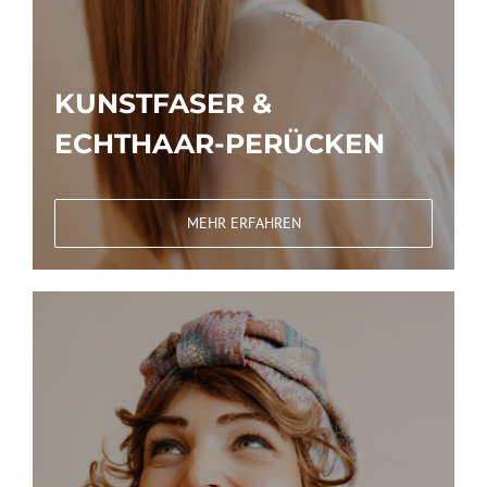
KUNSTFASER &
ECH
THAAR-PERÜCKE
N
MEHR ERFAHREN